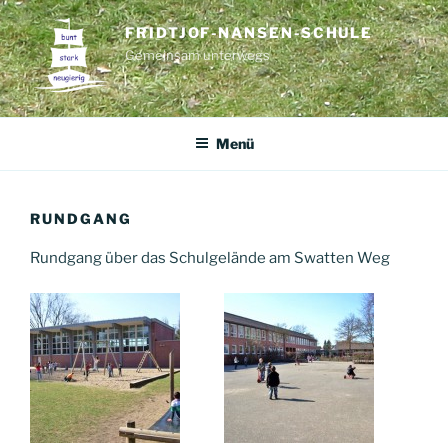
Zum
FRIDTJOF-NANSEN-SCHULE
Inhalt
Gemeinsam unterwegs
springen
Menü
RUNDGANG
Rundgang über das Schulgelände am Swatten Weg