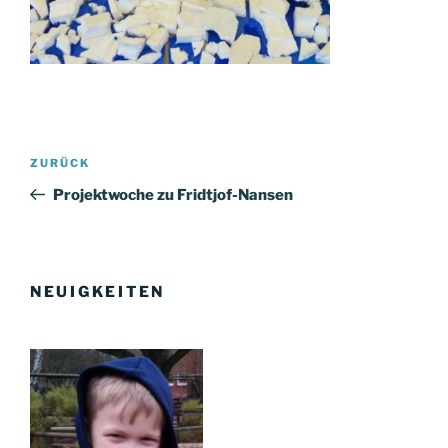
Beitragsnavigation
Vorheriger
ZURÜCK
Beitrag
Projektwoche zu Fridtjof-Nansen
NEUIGKEITEN