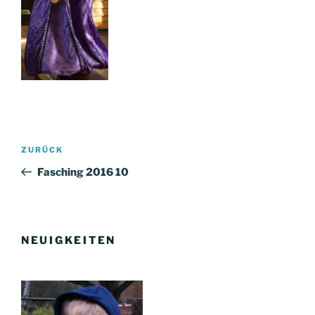
Beitragsnavigation
Vorheriger
ZURÜCK
Beitrag
Fasching 2016 10
NEUIGKEITEN