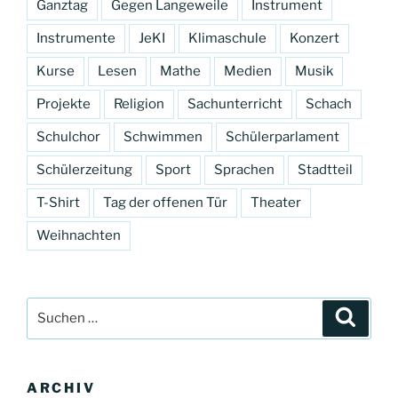
Ganztag
Gegen Langeweile
Instrument
Instrumente
JeKI
Klimaschule
Konzert
Kurse
Lesen
Mathe
Medien
Musik
Projekte
Religion
Sachunterricht
Schach
Schulchor
Schwimmen
Schülerparlament
Schülerzeitung
Sport
Sprachen
Stadtteil
T-Shirt
Tag der offenen Tür
Theater
Weihnachten
Suchen
Suche
nach:
ARCHIV