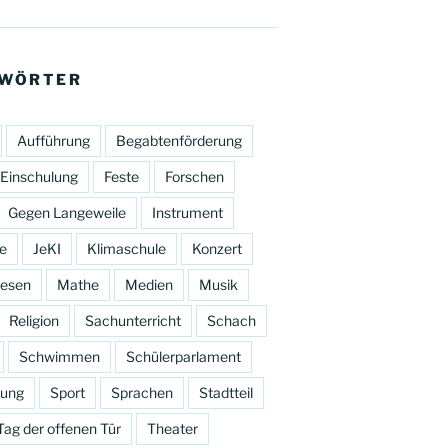
WÖRTER
Aufführung
Begabtenförderung
Einschulung
Feste
Forschen
Gegen Langeweile
Instrument
e
JeKI
Klimaschule
Konzert
esen
Mathe
Medien
Musik
Religion
Sachunterricht
Schach
Schwimmen
Schülerparlament
tung
Sport
Sprachen
Stadtteil
Tag der offenen Tür
Theater