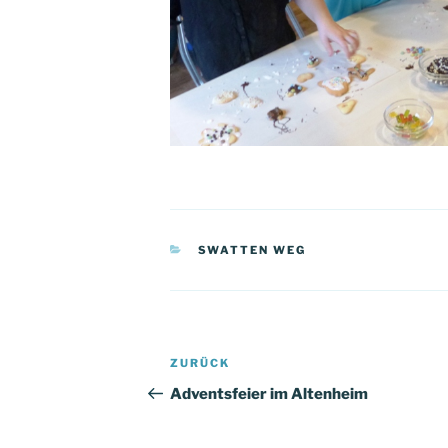
KATEGORIEN
SWATTEN WEG
Beitragsnavigation
Vorheriger
ZURÜCK
Beitrag
Adventsfeier im Altenheim