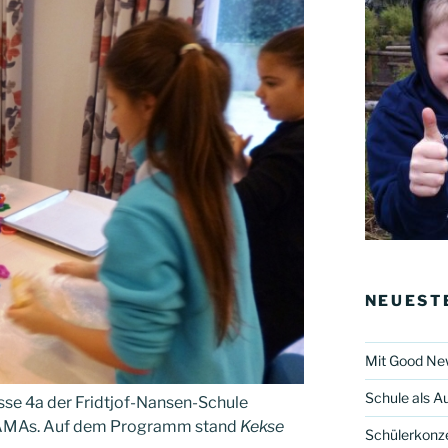
NEUEST
Mit Good New
Schule als A
asse 4a der Fridtjof-Nansen-Schule
 FAMAs. Auf dem Programm stand
Kekse
Schülerkonze