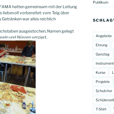
Publikum
 FAMA hatten gemeinsam mit der Leitung
 liebevoll vorbereitet: vom Teig über
 Getränken war alles reichlich
SCHLAG
Buchstaben ausgestochen, Namen gelegt
Angebote
useln und Nüssen verziert.
Ehrung
Ganztag
Instrument
Kurse
L
Projekte
Schulchor
Schülerzei
T-Shirt