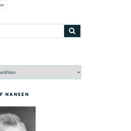
en
Suchen
OF NANSEN